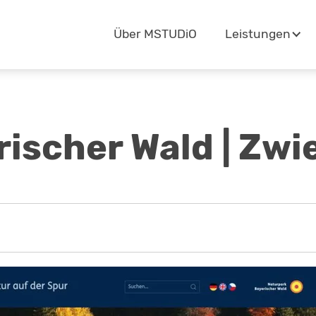
Navigation
Über MSTUDiO
Leistungen
überspringen
ischer Wald | Zwi