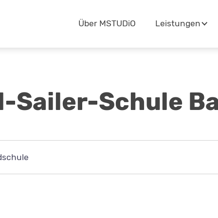
Navigation
Über MSTUDiO
Leistungen
überspringen
-Sailer-Schule B
dschule