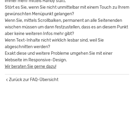
immer mehr mittels Handy statt.
Stört es Sie, wenn Sie nicht unmittelbar mit einem Touch zu Ihrem
gewünschten Menüpunkt gelangen?
Wenn Sie, mittels Scrollbalken, permanent an alle Seitenenden
wischen müssen um dann festzustellen, dass es an diesem Punkt
aber keine weiteren Infos mehr gibt?
Wenn Text-Inhalte nicht wirklich lesbar sind, weil Sie
abgeschnitten werden?
Exakt diese und weitere Probleme umgehen Sie mit einer
Webseite im Responsive-Design.
Wir beraten Sie gerne dazu!
Zurück zur FAQ-Übersicht
Navigation
Über MSTUDiO
Navigation
Impressum
überspringen
überspringen
Leistungen
Datenschutz
Referenzen
Kundenservice